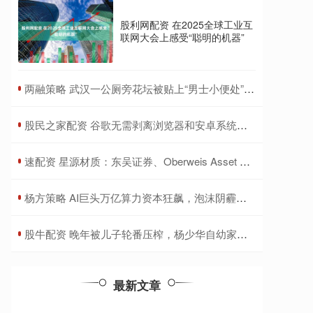
股利网配资 在2025全球工业互
联网大会上感受“聪明的机器”
​两融策略 武汉一公厕旁花坛被贴上“男士小便处” ，城管局回应
​股民之家配资 谷歌无需剥离浏览器和安卓系统，ChatGPT意外成反垄断“护身符”？
​速配资 星源材质：东吴证券、Oberweis Asset Management Inc.等多家机构于9月11日调研我司
​杨方策略 AI巨头万亿算力资本狂飙，泡沫阴霾将至？
​股牛配资 晚年被儿子轮番压榨，杨少华自幼家境贫寒，为学艺给侯家当佣人_赵本山_生活_相声
最新文章