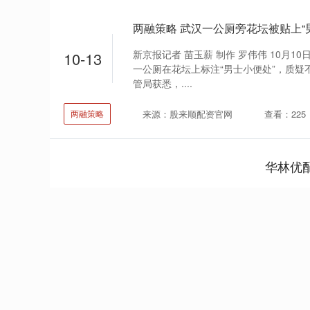
两融策略 武汉一公厕旁花坛被贴上“
新京报记者 苗玉薪 制作 罗伟伟 10月
10-13
一公厕在花坛上标注“男士小便处”，质疑
管局获悉，....
来源：股来顺配资官网
查看：225
两融策略
华林优