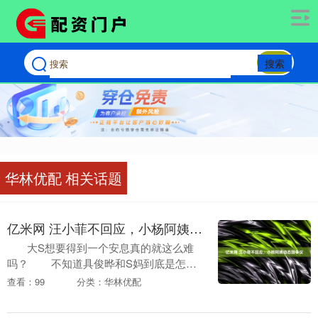
搜索
华林优配 相关话题
亿米网 汪小菲不回应，小杨阿姨动态回争议
大S想要得到一个安息真的就这么难
吗？ 不知道具俊晔和S妈到底是怎么
想的，本来一切的事情眼看就要过
查看：99
分类：华林优配
去。 这俩人突然又联手上....