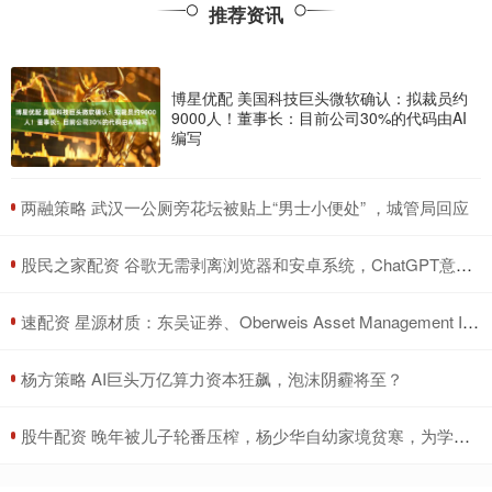
推荐资讯
博星优配 美国科技巨头微软确认：拟裁员约
9000人！董事长：目前公司30%的代码由AI
编写
​两融策略 武汉一公厕旁花坛被贴上“男士小便处” ，城管局回应
​股民之家配资 谷歌无需剥离浏览器和安卓系统，ChatGPT意外成反垄断“护身符”？
​速配资 星源材质：东吴证券、Oberweis Asset Management Inc.等多家机构于9月11日调研我司
​杨方策略 AI巨头万亿算力资本狂飙，泡沫阴霾将至？
​股牛配资 晚年被儿子轮番压榨，杨少华自幼家境贫寒，为学艺给侯家当佣人_赵本山_生活_相声